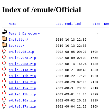
Index of /emule/Official
Name
Last modified
Size
De
Parent Directory
Installer/
Sources/
eMule0.05.zip
eMule0.07a.zip
eMule0.08a.zip
eMule0.11a.zip
eMule0.12b.zip
eMule0.13a.zip
eMule0.15a.zip
eMule0.15b.zip
eMule0.16a.zip
eMule0.17a.zip